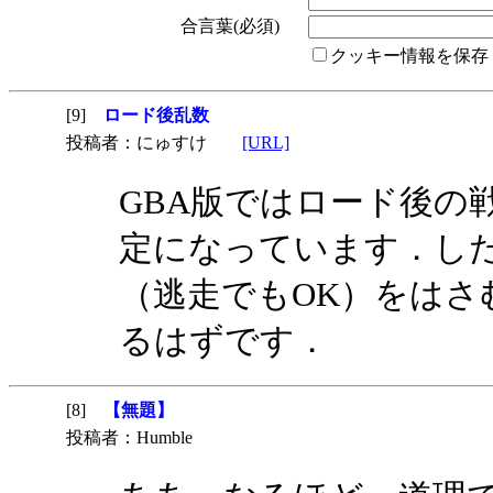
合言葉(必須)
クッキー情報を保存
[9]
ロード後乱数
投稿者：にゅすけ
[URL]
GBA版ではロード後の
定になっています．し
（逃走でもOK）をはさ
るはずです．
[8]
【無題】
投稿者：Humble