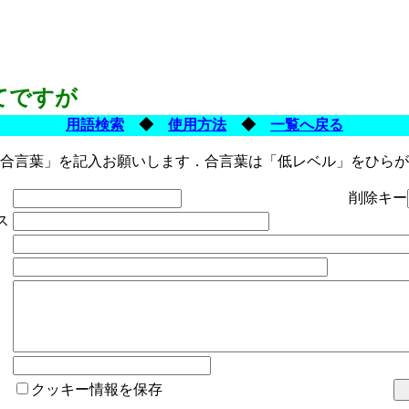
てですが
用語検索
◆
使用方法
◆
一覧へ戻る
合言葉」を記入お願いします．合言葉は「低レベル」をひらが
削除キー
ス
クッキー情報を保存